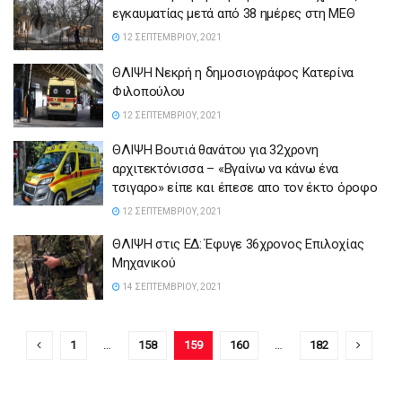
εγκαυματίας μετά από 38 ημέρες στη ΜΕΘ
12 ΣΕΠΤΕΜΒΡΊΟΥ, 2021
ΘΛΙΨΗ Νεκρή η δημοσιογράφος Κατερίνα
Φιλοπούλου
12 ΣΕΠΤΕΜΒΡΊΟΥ, 2021
ΘΛΙΨΗ Βουτιά θανάτου για 32χρονη
αρχιτεκτόνισσα – «Βγαίνω να κάνω ένα
τσιγαρο» είπε και έπεσε απο τον έκτο όροφο
12 ΣΕΠΤΕΜΒΡΊΟΥ, 2021
ΘΛΙΨΗ στις ΕΔ: Έφυγε 36χρονος Επιλοχίας
Μηχανικού
14 ΣΕΠΤΕΜΒΡΊΟΥ, 2021
1
…
158
159
160
…
182