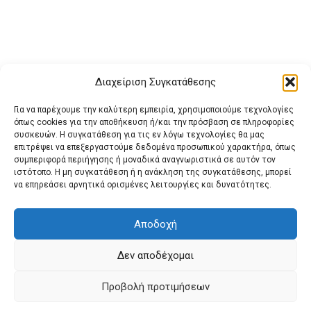
Διαχείριση Συγκατάθεσης
Για να παρέχουμε την καλύτερη εμπειρία, χρησιμοποιούμε τεχνολογίες
όπως cookies για την αποθήκευση ή/και την πρόσβαση σε πληροφορίες
συσκευών. Η συγκατάθεση για τις εν λόγω τεχνολογίες θα μας
επιτρέψει να επεξεργαστούμε δεδομένα προσωπικού χαρακτήρα, όπως
συμπεριφορά περιήγησης ή μοναδικά αναγνωριστικά σε αυτόν τον
ιστότοπο. Η μη συγκατάθεση ή η ανάκληση της συγκατάθεσης, μπορεί
Buy Adspace
ΑΡΧΙΚΗ
ΕΠΙΚΟΙΝΩΝΙΑ
ΟΡΟΙ ΧΡΗΣΗΣ
να επηρεάσει αρνητικά ορισμένες λειτουργίες και δυνατότητες.
Πολιτική Cookies (ΕΕ)
Πολιτική Απορρήτου
Αποδοχή
Δεν αποδέχομαι
© 2022 protienimerosi
Προβολή προτιμήσεων