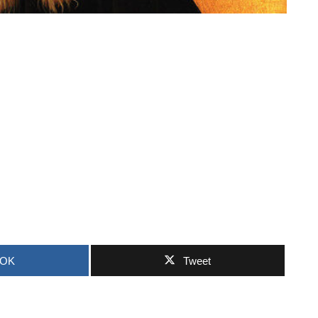
OOK
Tweet