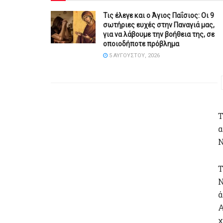
Τις έλεγε και ο Άγιος Παΐσιος: Οι 9
σωτήριες ευχές στην Παναγιά μας,
για να λάβουμε την βοήθεια της, σε
οποιοδήποτε πρόβλημα
5 ΑΥΓΟΎΣΤΟΥ, 2026
Τ
α
Ν
Τ
Ν
ά
Α
χ