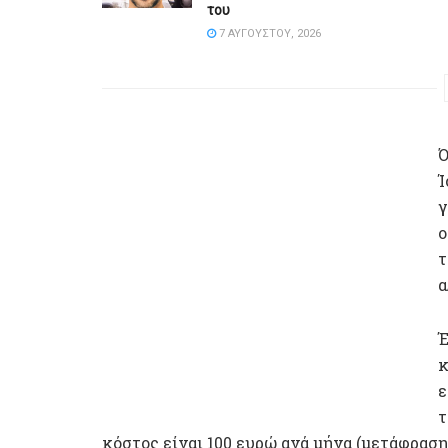
του
7 ΑΥΓΟΎΣΤΟΥ, 2026
Ό
Ί
γ
ο
τ
α
Έ
κ
ε
τ
κόστος είναι 100 ευρώ ανά μήνα (μετάφραση: 