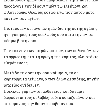
προσάγαγε την δέησιν ημών τω ελεήμονι και
φιλανθρώπω Θεώ, ως εστώς ενώπιον αυτού μετά
πάντων των αγίων.
Πιστεύομεν ότι αγαπάς ημάς δια της αυτής αγάπης
ην ηγάπησας τους αδελφούς σου κατά την εν τω
κόσμω βιοτήν σου.
Την τέχνην των ιατρών μετιών, των ασθενούντων
τα αρρωστήματα, τη αρωγή της χάριτος, πλειστάκις
εθεράπευσας.
Μετά δε την σεπτήν σου κοίμησιν, τα σα
χαριτόβρυτα λείψανα, ο των όλων Δεσπότης, πηγήν
ιατρείας ανέδειξεν.
Ποικίλας γαρ ιώνται ασθενείας καί δύναμιν
δωρούνται τοις ευλαβώς ταύτα ασπαζομένοις και
αιτουμένοις την θείαν πρεσβείαν σου.