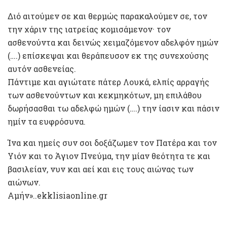
Διό αιτούμεν σε και θερμώς παρακαλούμεν σε, τον
την χάριν της ιατρείας κομισάμενον· τον
ασθενούντα και δεινώς χειμαζόμενον αδελφόν ημών
(….) επίσκεψαι και θεράπευσον εκ της συνεχούσης
αυτόν ασθενείας.
Πάντιμε και αγιώτατε πάτερ Λουκά, ελπίς αρραγής
των ασθενούντων και κεκμηκότων, μη επιλάθου
δωρήσασθαι τω αδελφώ ημών (….) την ίασιν και πάσιν
ημίν τα ευφρόσυνα.
Ίνα και ημείς συν σοι δοξάζωμεν τον Πατέρα και τον
Υιόν και το Άγιον Πνεύμα, την μίαν θεότητα τε και
βασιλείαν, νυν και αεί και εις τους αιώνας των
αιώνων.
Αμήν»..ekklisiaonline.gr