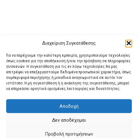
Διαχείριση Συγκατάθεσης
Για να παρέχουμε την καλύτερη εμπειρία, χρησιμοποιούμε τεχνολογίες
όπως cookies για την αποθήκευση ή/και την πρόσβαση σε πληροφορίες
συσκευών. Η συγκατάθεση για τις εν λόγω τεχνολογίες θα μας
επιτρέψει να επεξεργαστούμε δεδομένα προσωπικού χαρακτήρα, όπως
συμπεριφορά περιήγησης ή μοναδικά αναγνωριστικά σε αυτόν τον
ιστότοπο. Η μη συγκατάθεση ή η ανάκληση της συγκατάθεσης, μπορεί
Buy Adspace
ΑΡΧΙΚΗ
ΕΠΙΚΟΙΝΩΝΙΑ
ΟΡΟΙ ΧΡΗΣΗΣ
να επηρεάσει αρνητικά ορισμένες λειτουργίες και δυνατότητες.
Πολιτική Cookies (ΕΕ)
Πολιτική Απορρήτου
Αποδοχή
Δεν αποδέχομαι
© 2022 protienimerosi
Προβολή προτιμήσεων