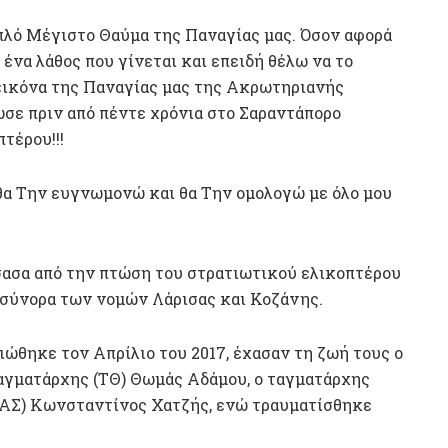
απλό Μέγιστο Θαύμα της Παναγίας μας. Όσον αφορά
ένα λάθος που γίνεται και επειδή θέλω να το
εικόνα της Παναγίας μας της Ακρωτηριανής
ωσε πριν από πέντε χρόνια στο Σαραντάπορο
τέρου!!!
 θα Την ευγνωμονώ και θα Την ομολογώ με όλο μου
σασα από την πτώση του στρατιωτικού ελικοπτέρου
 σύνορα των νομών Λάρισας και Κοζάνης.
ώθηκε τον Απρίλιο του 2017, έχασαν τη ζωή τους ο
αγματάρχης (ΤΘ) Θωμάς Αδάμου, ο ταγματάρχης
 (ΑΣ) Κωνσταντίνος Χατζής, ενώ τραυματίσθηκε