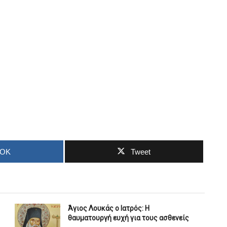
OOK
Tweet
Άγιος Λουκάς ο Ιατρός: Η
θαυματουργή ευχή για τους ασθενείς