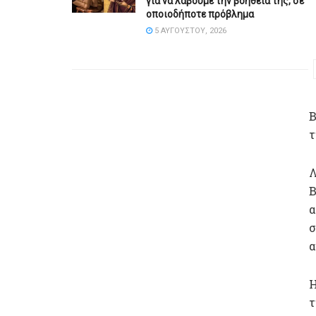
για να λάβουμε την βοήθεια της, σε
οποιοδήποτε πρόβλημα
5 ΑΥΓΟΎΣΤΟΥ, 2026
Β
τ
Λ
Β
α
σ
α
Η
τ