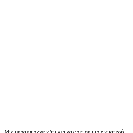
Μια μέρα έψαχνε κάτι για να φάει σε μια χωματερή,