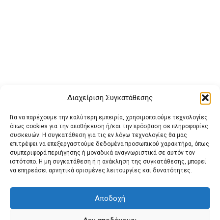
Διαχείριση Συγκατάθεσης
Για να παρέχουμε την καλύτερη εμπειρία, χρησιμοποιούμε τεχνολογίες
όπως cookies για την αποθήκευση ή/και την πρόσβαση σε πληροφορίες
συσκευών. Η συγκατάθεση για τις εν λόγω τεχνολογίες θα μας
επιτρέψει να επεξεργαστούμε δεδομένα προσωπικού χαρακτήρα, όπως
συμπεριφορά περιήγησης ή μοναδικά αναγνωριστικά σε αυτόν τον
ιστότοπο. Η μη συγκατάθεση ή η ανάκληση της συγκατάθεσης, μπορεί
Buy Adspace
ΑΡΧΙΚΗ
ΕΠΙΚΟΙΝΩΝΙΑ
ΟΡΟΙ ΧΡΗΣΗΣ
να επηρεάσει αρνητικά ορισμένες λειτουργίες και δυνατότητες.
Πολιτική Cookies (ΕΕ)
Πολιτική Απορρήτου
Αποδοχή