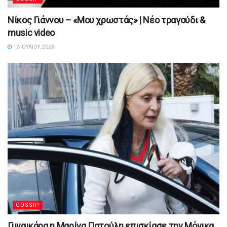
Νίκος Γιάννου – «Μου χρωστάς» | Νέο τραγούδι &
music video
12 ΙΟΥΛΊΟΥ, 2023
GOSSIP
Γυναικάρα η Μαρίνα Πατούλη επισκίασε την Μόνικα