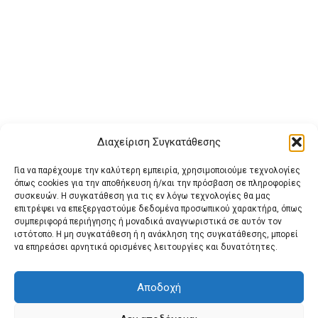
Διαχείριση Συγκατάθεσης
Για να παρέχουμε την καλύτερη εμπειρία, χρησιμοποιούμε τεχνολογίες
όπως cookies για την αποθήκευση ή/και την πρόσβαση σε πληροφορίες
συσκευών. Η συγκατάθεση για τις εν λόγω τεχνολογίες θα μας
επιτρέψει να επεξεργαστούμε δεδομένα προσωπικού χαρακτήρα, όπως
συμπεριφορά περιήγησης ή μοναδικά αναγνωριστικά σε αυτόν τον
ιστότοπο. Η μη συγκατάθεση ή η ανάκληση της συγκατάθεσης, μπορεί
Buy Adspace
ΑΡΧΙΚΗ
ΕΠΙΚΟΙΝΩΝΙΑ
ΟΡΟΙ ΧΡΗΣΗΣ
να επηρεάσει αρνητικά ορισμένες λειτουργίες και δυνατότητες.
Πολιτική Cookies (ΕΕ)
Πολιτική Απορρήτου
Αποδοχή