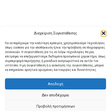
Διαχείριση Συγκατάθεσης
Για να παρέχουμε την καλύτερη εμπειρία, χρησιμοποιούμε τεχνολογίες
όπως cookies για την αποθήκευση ή/και την πρόσβαση σε πληροφορίες
συσκευών. Η συγκατάθεση για τις εν λόγω τεχνολογίες θα μας
επιτρέψει να επεξεργαστούμε δεδομένα προσωπικού χαρακτήρα, όπως
συμπεριφορά περιήγησης ή μοναδικά αναγνωριστικά σε αυτόν τον
ιστότοπο. Η μη συγκατάθεση ή η ανάκληση της συγκατάθεσης, μπορεί
Buy Adspace
ΑΡΧΙΚΗ
ΕΠΙΚΟΙΝΩΝΙΑ
ΟΡΟΙ ΧΡΗΣΗΣ
να επηρεάσει αρνητικά ορισμένες λειτουργίες και δυνατότητες.
Πολιτική Cookies (ΕΕ)
Πολιτική Απορρήτου
Αποδοχή
Δεν αποδέχομαι
© 2022 protienimerosi
Προβολή προτιμήσεων