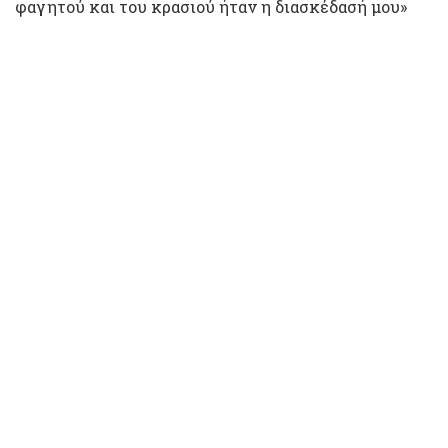
φαγητού και του κρασιού ήταν η διασκέδασή μου»