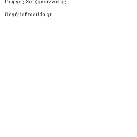
Γιώργος Χατζηγιαννάκης.
Πηγή: iefimerida.gr