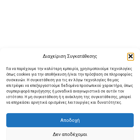
Διαχείριση Συγκατάθεσης
Για να παρέχουμε την καλύτερη εμπειρία, χρησιμοποιούμε τεχνολογίες
όπως cookies για την αποθήκευση ή/και την πρόσβαση σε πληροφορίες
συσκευών. Η συγκατάθεση για τις εν λόγω τεχνολογίες θα μας
επιτρέψει να επεξεργαστούμε δεδομένα προσωπικού χαρακτήρα, όπως
συμπεριφορά περιήγησης ή μοναδικά αναγνωριστικά σε αυτόν τον
ιστότοπο. Η μη συγκατάθεση ή η ανάκληση της συγκατάθεσης, μπορεί
Buy Adspace
ΑΡΧΙΚΗ
ΕΠΙΚΟΙΝΩΝΙΑ
ΟΡΟΙ ΧΡΗΣΗΣ
να επηρεάσει αρνητικά ορισμένες λειτουργίες και δυνατότητες.
Πολιτική Cookies (ΕΕ)
Πολιτική Απορρήτου
Αποδοχή
Δεν αποδέχομαι