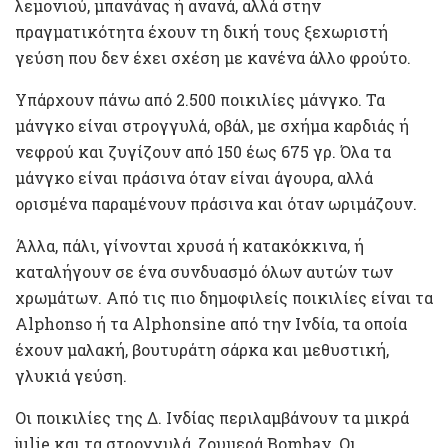
λεμονιού, μπανάνας ή ανανά, αλλά στην
πραγματικότητα έχουν τη δική τους ξεχωριστή
γεύση που δεν έχει σχέση με κανένα άλλο φρούτο.
Υπάρχουν πάνω από 2.500 ποικιλίες μάνγκο. Τα
μάνγκο είναι στρογγυλά, οβάλ, με σχήμα καρδιάς ή
νεφρού και ζυγίζουν από 150 έως 675 γρ. Όλα τα
μάνγκο είναι πράσινα όταν είναι άγουρα, αλλά
ορισμένα παραμένουν πράσινα και όταν ωριμάζουν.
Άλλα, πάλι, γίνονται χρυσά ή κατακόκκινα, ή
καταλήγουν σε ένα συνδυασμό όλων αυτών των
χρωμάτων. Από τις πιο δημοφιλείς ποικιλίες είναι τα
Alphonso ή τα Alphonsine από την Ινδία, τα οποία
έχουν μαλακή, βουτυράτη σάρκα και μεθυστική,
γλυκιά γεύση.
Οι ποικιλίες της Δ. Ινδίας περιλαμβάνουν τα μικρά
julie και τα στρογγυλά, ζουμερά Bombay. Οι