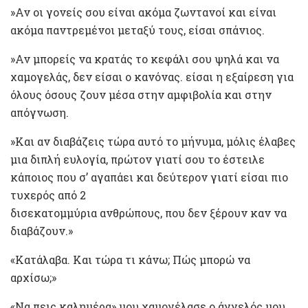
»Αν οι γονείς σου είναι ακόμα ζωντανοί και είναι
ακόμα παντρεμένοι μεταξύ τους, είσαι σπάνιος.
»Αν μπορείς να κρατάς το κεφάλι σου ψηλά και να
χαμογελάς, δεν είσαι ο κανόνας. είσαι η εξαίρεση για
όλους όσους ζουν μέσα στην αμφιβολία και στην
απόγνωση.
»Και αν διαβάζεις τώρα αυτό το μήνυμα, μόλις έλαβες
μια διπλή ευλογία, πρώτον γιατί σου το έστειλε
κάποιος που σ’ αγαπάει και δεύτερον γιατί είσαι πιο
τυχερός από 2
δισεκατομμύρια ανθρώπους, που δεν ξέρουν καν να
διαβάζουν.»
«Κατάλαβα. Και τώρα τι κάνω; Πώς μπορώ να
αρχίσω;»
«Να πεις καλημέρα» μου χαμογέλασε ο άγγελός μου,