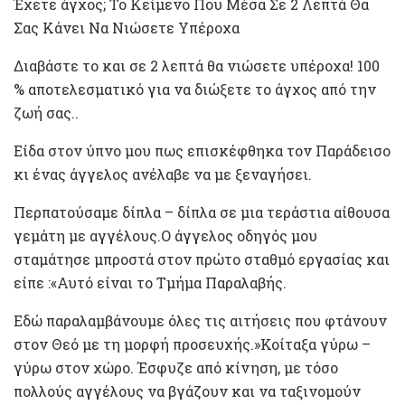
Έχετε άγχος; Το Κείμενο Που Μέσα Σε 2 Λεπτά Θα
Σας Κάνει Να Νιώσετε Υπέροχα
Διαβάστε το και σε 2 λεπτά θα νιώσετε υπέροχα! 100
% αποτελεσματικό για να διώξετε το άγχος από την
ζωή σας..
Είδα στον ύπνο μου πως επισκέφθηκα τον Παράδεισο
κι ένας άγγελος ανέλαβε να με ξεναγήσει.
Περπατούσαμε δίπλα – δίπλα σε μια τεράστια αίθουσα
γεμάτη με αγγέλους.Ο άγγελος οδηγός μου
σταμάτησε μπροστά στον πρώτο σταθμό εργασίας και
είπε :«Αυτό είναι το Τμήμα Παραλαβής.
Εδώ παραλαμβάνουμε όλες τις αιτήσεις που φτάνουν
στον Θεό με τη μορφή προσευχής.»Κοίταξα γύρω –
γύρω στον χώρο. Έσφυζε από κίνηση, με τόσο
πολλούς αγγέλους να βγάζουν και να ταξινομούν