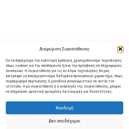
Διαχείριση Συγκατάθεσης
Για να παρέχουμε την καλύτερη εμπειρία, χρησιμοποιούμε τεχνολογίες
όπως cookies για την αποθήκευση ή/και την πρόσβαση σε πληροφορίες
συσκευών. Η συγκατάθεση για τις εν λόγω τεχνολογίες θα μας
επιτρέψει να επεξεργαστούμε δεδομένα προσωπικού χαρακτήρα, όπως
συμπεριφορά περιήγησης ή μοναδικά αναγνωριστικά σε αυτόν τον
ιστότοπο. Η μη συγκατάθεση ή η ανάκληση της συγκατάθεσης, μπορεί
Buy Adspace
ΑΡΧΙΚΗ
ΕΠΙΚΟΙΝΩΝΙΑ
ΟΡΟΙ ΧΡΗΣΗΣ
να επηρεάσει αρνητικά ορισμένες λειτουργίες και δυνατότητες.
Πολιτική Cookies (ΕΕ)
Πολιτική Απορρήτου
Αποδοχή
Δεν αποδέχομαι
© 2022 protienimerosi