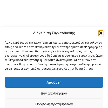
Διαχείριση Συγκατάθεσης
Για να παρέχουμε την καλύτερη εμπειρία, χρησιμοποιούμε τεχνολογίες
όπως cookies για την αποθήκευση ή/και την πρόσβαση σε πληροφορίες
συσκευών. Η συγκατάθεση για τις εν λόγω τεχνολογίες θα μας
επιτρέψει να επεξεργαστούμε δεδομένα προσωπικού χαρακτήρα, όπως
συμπεριφορά περιήγησης ή μοναδικά αναγνωριστικά σε αυτόν τον
ιστότοπο. Η μη συγκατάθεση ή η ανάκληση της συγκατάθεσης, μπορεί
Buy Adspace
ΑΡΧΙΚΗ
ΕΠΙΚΟΙΝΩΝΙΑ
ΟΡΟΙ ΧΡΗΣΗΣ
να επηρεάσει αρνητικά ορισμένες λειτουργίες και δυνατότητες.
Πολιτική Cookies (ΕΕ)
Πολιτική Απορρήτου
Αποδοχή
Δεν αποδέχομαι
© 2022 protienimerosi
Προβολή προτιμήσεων