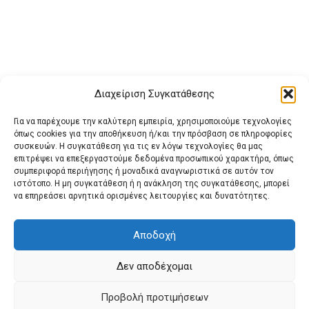
Διαχείριση Συγκατάθεσης
Για να παρέχουμε την καλύτερη εμπειρία, χρησιμοποιούμε τεχνολογίες
όπως cookies για την αποθήκευση ή/και την πρόσβαση σε πληροφορίες
συσκευών. Η συγκατάθεση για τις εν λόγω τεχνολογίες θα μας
επιτρέψει να επεξεργαστούμε δεδομένα προσωπικού χαρακτήρα, όπως
συμπεριφορά περιήγησης ή μοναδικά αναγνωριστικά σε αυτόν τον
ιστότοπο. Η μη συγκατάθεση ή η ανάκληση της συγκατάθεσης, μπορεί
Buy Adspace
ΑΡΧΙΚΗ
ΕΠΙΚΟΙΝΩΝΙΑ
ΟΡΟΙ ΧΡΗΣΗΣ
να επηρεάσει αρνητικά ορισμένες λειτουργίες και δυνατότητες.
Πολιτική Cookies (ΕΕ)
Πολιτική Απορρήτου
Αποδοχή
Δεν αποδέχομαι
© 2022 protienimerosi
Προβολή προτιμήσεων