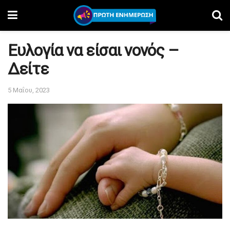
Ευλογία να είσαι νονός –
Δείτε
5 Μαΐου, 2023