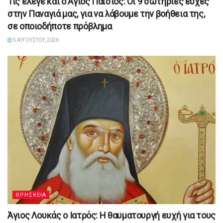
Τις έλεγε και ο Άγιος Παΐσιος: Οι 9 σωτήριες ευχές
στην Παναγιά μας, για να λάβουμε την βοήθεια της,
σε οποιοδήποτε πρόβλημα
5 ΑΥΓΟΎΣΤΟΥ, 2026
ΘΡΗΣΚΕΙΑ
Άγιος Λουκάς ο Ιατρός: Η θαυματουργή ευχή για τους