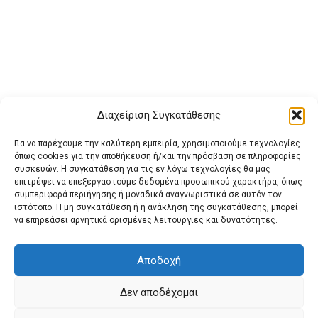
Διαχείριση Συγκατάθεσης
Για να παρέχουμε την καλύτερη εμπειρία, χρησιμοποιούμε τεχνολογίες
όπως cookies για την αποθήκευση ή/και την πρόσβαση σε πληροφορίες
συσκευών. Η συγκατάθεση για τις εν λόγω τεχνολογίες θα μας
επιτρέψει να επεξεργαστούμε δεδομένα προσωπικού χαρακτήρα, όπως
συμπεριφορά περιήγησης ή μοναδικά αναγνωριστικά σε αυτόν τον
ιστότοπο. Η μη συγκατάθεση ή η ανάκληση της συγκατάθεσης, μπορεί
Buy Adspace
ΑΡΧΙΚΗ
ΕΠΙΚΟΙΝΩΝΙΑ
ΟΡΟΙ ΧΡΗΣΗΣ
να επηρεάσει αρνητικά ορισμένες λειτουργίες και δυνατότητες.
Πολιτική Cookies (ΕΕ)
Πολιτική Απορρήτου
Αποδοχή
Δεν αποδέχομαι
© 2022 protienimerosi