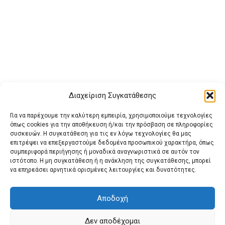
Διαχείριση Συγκατάθεσης
Για να παρέχουμε την καλύτερη εμπειρία, χρησιμοποιούμε τεχνολογίες
όπως cookies για την αποθήκευση ή/και την πρόσβαση σε πληροφορίες
συσκευών. Η συγκατάθεση για τις εν λόγω τεχνολογίες θα μας
επιτρέψει να επεξεργαστούμε δεδομένα προσωπικού χαρακτήρα, όπως
συμπεριφορά περιήγησης ή μοναδικά αναγνωριστικά σε αυτόν τον
ιστότοπο. Η μη συγκατάθεση ή η ανάκληση της συγκατάθεσης, μπορεί
Buy Adspace
ΑΡΧΙΚΗ
ΕΠΙΚΟΙΝΩΝΙΑ
ΟΡΟΙ ΧΡΗΣΗΣ
να επηρεάσει αρνητικά ορισμένες λειτουργίες και δυνατότητες.
Πολιτική Cookies (ΕΕ)
Πολιτική Απορρήτου
Αποδοχή
Δεν αποδέχομαι