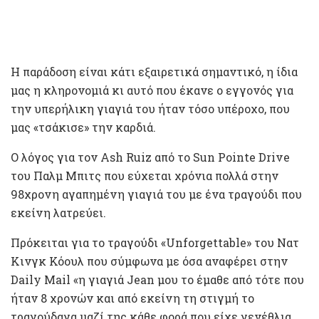
Η παράδοση είναι κάτι εξαιρετικά σημαντικό, η ίδια
μας η κληρονομιά κι αυτό που έκανε ο εγγονός για
την υπερήλικη γιαγιά του ήταν τόσο υπέροχο, που
μας «τσάκισε» την καρδιά.
Ο λόγος για τον Ash Ruiz από το Sun Pointe Drive
του Παλμ Μπιτς που εύχεται χρόνια πολλά στην
98χρονη αγαπημένη γιαγιά του με ένα τραγούδι που
εκείνη λατρεύει.
Πρόκειται για το τραγούδι «Unforgettable» του Νατ
Κινγκ Κόουλ που σύμφωνα με όσα αναφέρει στην
Daily Mail «η γιαγιά Jean μου το έμαθε από τότε που
ήταν 8 χρονών και από εκείνη τη στιγμή το
τραγούδαγα μαζί της κάθε φορά που είχε γενέθλια,