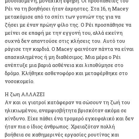
μουδιασμένη, μοναχική έφηβη. Οι προσπάθειες του
Ρέι να τη βοηθήσει ήταν άχρηστες. Στα 16, η Macey
μετακόμισε από το σπίτι των γονιών της για να
ζήσει με έναν πρώην φίλο της. Ο Ρέι προσπάθησε να
μείνει σε επαφή με την εγγονή του, αλλά εκείνη
συχνά δεν απαντούσε στις κλήσεις του. Αυτό του
ράγισε την καρδιά. Ο Macey φαινόταν πάντα να είναι
απασχολημένος ή μη διαθέσιμος. Μια μέρα ο Ρέι
ανέπτυξε μια βαριά ασθένεια και λιποθύμησε στο
δρόμο. Κλήθηκε ασθενοφόρο και μεταφέρθηκε στο
νοσοκομείο.
Η ζωη ΑΛΛΑΖΕΙ
Αν και οι γιατροί κατάφεραν να σώσουν τη ζωή του
ηλικιωμένου, αναμφισβήτητα βρισκόταν ακόμα σε
κίνδυνο. Είχε πάθει ένα τρομερό εγκεφαλικό και δεν
ήταν πια ο ίδιος άνθρωπος. Χρειαζόταν πολλή
βοήθεια σε καθημερινές εργασίες ρουτίνας και