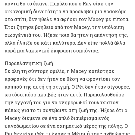
πάντα θα το έκανε. Παρόλο που ο Ray είχε την
οικονομική δυνατότητα να προσλάβει μια νοσοκόμα
στο σπίτι, δεν ήθελε να αφήσει τον Macey με τίποτα.
Έτσι ζήτησε βοήθεια από τον Macey, την υπόλοιπη
οικογένειά του. Ήξερε ποια θα ήταν η απάντησή της,
αλλά ήλπιζε σε κάτι καλύτερο. Δεν είπε πολλά άλλα
παρά μια λακωνική έκφραση συμπόνιας.
Παραπλανητική ζωή
Σε όλη τη σύντομη ομιλία, η Macey κατέστησε
προφανές ότι δεν ήταν σε θέση να φροντίσει τον
παππού της αυτή τη στιγμή. Ο Ρέι δεν ήταν σίγουρος,
ωστόσο, πόσο ακριβές ήταν αυτό. Παρακολουθούσε
την εγγονή του για να ενημερωθεί τουλάχιστον
κάπως για το τι συνέβαινε στη ζωή της. Ήξερε ότι ο
Macey διέμενε σε ένα απλό διαμέρισμα ενός
υπνοδωματίου σε ένα σχηματικό μέρος της πόλης. Ο
Ρέι δεν είχε ιδέα τι έκανε η Μέισι ή τους ανθρώπους