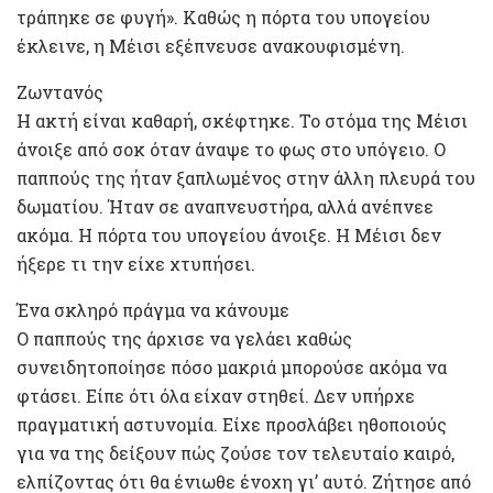
τράπηκε σε φυγή». Καθώς η πόρτα του υπογείου
έκλεινε, η Μέισι εξέπνευσε ανακουφισμένη.
Ζωντανός
Η ακτή είναι καθαρή, σκέφτηκε. Το στόμα της Μέισι
άνοιξε από σοκ όταν άναψε το φως στο υπόγειο. Ο
παππούς της ήταν ξαπλωμένος στην άλλη πλευρά του
δωματίου. Ήταν σε αναπνευστήρα, αλλά ανέπνεε
ακόμα. Η πόρτα του υπογείου άνοιξε. Η Μέισι δεν
ήξερε τι την είχε χτυπήσει.
Ένα σκληρό πράγμα να κάνουμε
Ο παππούς της άρχισε να γελάει καθώς
συνειδητοποίησε πόσο μακριά μπορούσε ακόμα να
φτάσει. Είπε ότι όλα είχαν στηθεί. Δεν υπήρχε
πραγματική αστυνομία. Είχε προσλάβει ηθοποιούς
για να της δείξουν πώς ζούσε τον τελευταίο καιρό,
ελπίζοντας ότι θα ένιωθε ένοχη γι’ αυτό. Ζήτησε από