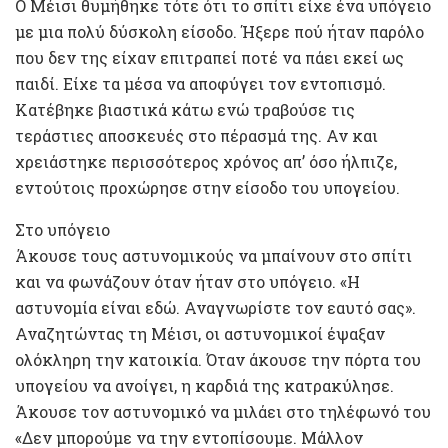
Ο Μέισι θυμήθηκε τότε ότι το σπίτι είχε ένα υπόγειο
με μια πολύ δύσκολη είσοδο. Ήξερε πού ήταν παρόλο
που δεν της είχαν επιτραπεί ποτέ να πάει εκεί ως
παιδί. Είχε τα μέσα να αποφύγει τον εντοπισμό.
Κατέβηκε βιαστικά κάτω ενώ τραβούσε τις
τεράστιες αποσκευές στο πέρασμά της. Αν και
χρειάστηκε περισσότερος χρόνος απ’ όσο ήλπιζε,
εντούτοις προχώρησε στην είσοδο του υπογείου.
Στο υπόγειο
Άκουσε τους αστυνομικούς να μπαίνουν στο σπίτι
και να φωνάζουν όταν ήταν στο υπόγειο. «Η
αστυνομία είναι εδώ. Αναγνωρίστε τον εαυτό σας».
Αναζητώντας τη Μέισι, οι αστυνομικοί έψαξαν
ολόκληρη την κατοικία. Όταν άκουσε την πόρτα του
υπογείου να ανοίγει, η καρδιά της κατρακύλησε.
Άκουσε τον αστυνομικό να μιλάει στο τηλέφωνό του
«Δεν μπορούμε να την εντοπίσουμε. Μάλλον