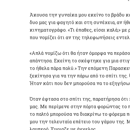
Άκουσα την γυναίκα μου εκείνο το βράδυ κ
δυο μας για φαγητό και στη συνέχεια, αν ήθ
κινηματογράφο. «Τι έπαθες, είσαι καλά;» με
που νομίζει ότι αν της τηλεφωνήσεις εντελώ
«Απλά νομίζω ότι θα ήταν όμορφα να περάσου
απάντησα. Εκείνη το σκέφτηκε για μια στιγ
το ήθελα πάρα πολύ.» Την επόμενη Παρασκευ
ξεκίνησα για να την πάρω από το σπίτι της
Ήταν κάτι που δεν μπορούσα να το εξηγήσω
Όταν έφτασα στο σπίτι της, παρατήρησα ότι 
μας. Με περίμενε στην πόρτα φορώντας το πα
το παλτό μπορούσα να διακρίνω το φόρεμα πο
μου την τελευταία επέτειο του γάμου της. 
λαμπερό. Έμοιαζε με άγγελος.