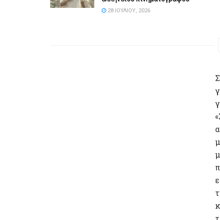
28 ΙΟΥΛΊΟΥ, 2026
Σ
γ
γ
«
α
μ
μ
π
ε
τ
κ
τ