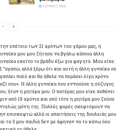
5 ΙΟΥΛΊΟΥ, 2026
την επέτειο των 21 χρόνων του γάμου μας, η
υναίκα μου μου ζήτησε να βγάλω κάποια άλλη
υναίκα εκείνο το βράδυ έξω για φαγητό. Μου είπε:
Σ “αγαπώ, αλλά ξέρω ότι και αυτή η άλλη γυναίκα σε
γαπάει πολύ και θα ήθελε να περάσει λίγο χρόνο
αζί σου». Η άλλη γυναίκα που εννοούσε η σύζυγος
ου, ήταν η μητέρα μου. Ο πατέρας μου είχε πεθάνει
ριν από 19 χρόνια και από τότε η μητέρα μου ζούσε
ντελώς μόνη της. Πολλές φορές σκεφτόμουν να
ην επισκεφτώ αλλά οι απαιτήσεις της δουλειάς μου
αι τα 3 μου παιδιά δεν με άφηναν να το κάνω όσο
ακτικά το ήθελα.