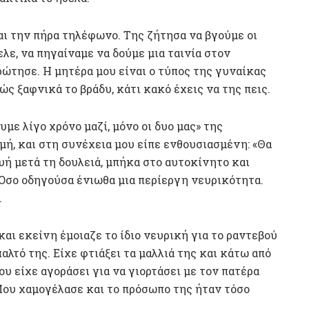
αι την πήρα τηλέφωνο. Της ζήτησα να βγούμε οι
ελε, να πηγαίναμε να δούμε μια ταινία στον
 ρώτησε. Η μητέρα μου είναι ο τύπος της γυναίκας
ς ξαφνικά το βράδυ, κάτι κακό έχεις να της πεις.
με λίγο χρόνο μαζί, μόνο οι δυο μας» της
μή, και στη συνέχεια μου είπε ενθουσιασμένη: «Θα
ή μετά τη δουλειά, μπήκα στο αυτοκίνητο και
. Όσο οδηγούσα ένιωθα μια περίεργη νευρικότητα.
.
και εκείνη έμοιαζε το ίδιο νευρική για το ραντεβού
λτό της. Είχε φτιάξει τα μαλλιά της και κάτω από
υ είχε αγοράσει για να γιορτάσει με τον πατέρα
Μου χαμογέλασε και το πρόσωπο της ήταν τόσο