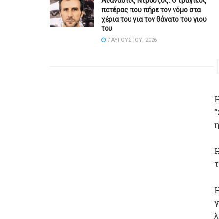
Αθανάσιος Ντρούζος: Ο τραγικός
πατέρας που πήρε τον νόμο στα
χέρια του για τον θάνατο του γιου
του
7 ΑΥΓΟΎΣΤΟΥ, 2026
Η
“
η
Η
τ
Η
γ
λ