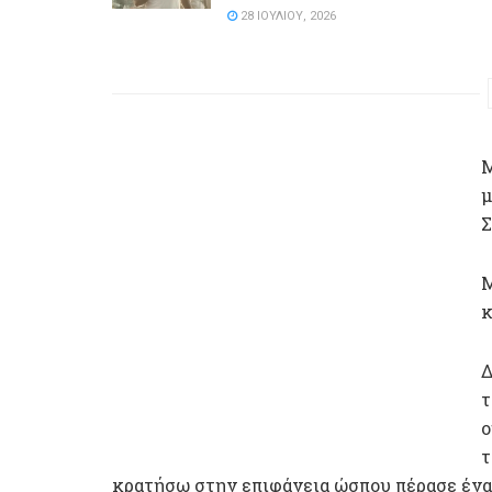
28 ΙΟΥΛΊΟΥ, 2026
Μ
μ
Σ
Μ
κ
Δ
τ
ο
τ
κρατήσω στην επιφάνεια ώσπου πέρασε ένας 