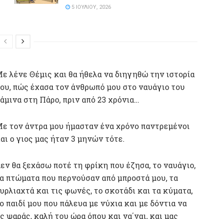
5 ΙΟΥΛΊΟΥ, 2026
ε λένε Θέμις και θα ήθελα να διηγηθώ την ιστορία
ου, πώς έχασα τον άνθρωπό μου στο ναυάγιο του
άμινα στη Πάρο, πριν από 23 χρόνια…
ε τον άντρα μου ήμασταν ένα χρόνο παντρεμένοι
αι ο γιος μας ήταν 3 μηνών τότε.
εν θα ξεχάσω ποτέ τη φρίκη που έζησα, το ναυάγιο,
α πτώματα που περνούσαν από μπροστά μου, τα
υρλιαχτά και τις φωνές, το σκοτάδι και τα κύματα,
ο παιδί μου που πάλευα με νύχια και με δόντια να
ψαράς, καλή του ώρα όπου και να΄ναι, και μας