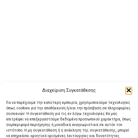
Διαχείριση Συγκατάθεσης
Για να παρέχουμε την καλύτερη εμπειρία, χρησιμοποιούμε τεχνολογίες
όπως cookies για την αποθήκευση ή/και την πρόσβαση σε πληροφορίες
συσκευών. Η συγκατάθεση για τις εν λόγω τεχνολογίες θα μας
επιτρέψει να επεξεργαστούμε δεδομένα προσωπικού χαρακτήρα, όπως
συμπεριφορά περιήγησης ή μοναδικά αναγνωριστικά σε αυτόν τον
ιστότοπο. Η μη συγκατάθεση ή η ανάκληση της συγκατάθεσης, μπορεί
Buy Adspace
ΑΡΧΙΚΗ
ΕΠΙΚΟΙΝΩΝΙΑ
ΟΡΟΙ ΧΡΗΣΗΣ
να επηρεάσει αρνητικά ορισμένες λειτουργίες και δυνατότητες.