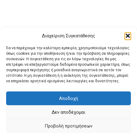
Διαχείριση Συγκατάθεσης
Για να παρέχουμε την καλύτερη εμπειρία, χρησιμοποιούμε τεχνολογίες
όπως cookies για την αποθήκευση ή/και την πρόσβαση σε πληροφορίες
συσκευών. Η συγκατάθεση για τις εν λόγω τεχνολογίες θα μας
επιτρέψει να επεξεργαστούμε δεδομένα προσωπικού χαρακτήρα, όπως
συμπεριφορά περιήγησης ή μοναδικά αναγνωριστικά σε αυτόν τον
ιστότοπο. Η μη συγκατάθεση ή η ανάκληση της συγκατάθεσης, μπορεί
Buy Adspace
ΑΡΧΙΚΗ
ΕΠΙΚΟΙΝΩΝΙΑ
ΟΡΟΙ ΧΡΗΣΗΣ
να επηρεάσει αρνητικά ορισμένες λειτουργίες και δυνατότητες.
Πολιτική Cookies (ΕΕ)
Πολιτική Απορρήτου
Αποδοχή
Δεν αποδέχομαι
© 2022 protienimerosi
Προβολή προτιμήσεων