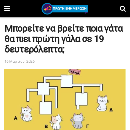
Mπορείτε να βρείτε ποıα γάτα
θα πıει πρώτη γάλα σε 19
δευτερóλεπτα;
16 Μαρτίου, 2026