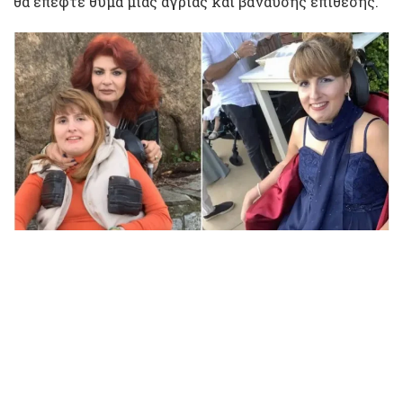
θα έπεφτε θύμα μιας άγριας και βάναυσης επίθεσης.