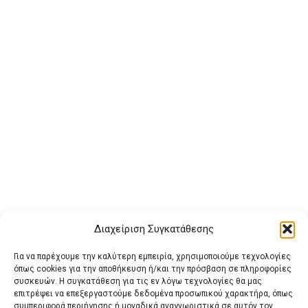
Διαχείριση Συγκατάθεσης
Για να παρέχουμε την καλύτερη εμπειρία, χρησιμοποιούμε τεχνολογίες
όπως cookies για την αποθήκευση ή/και την πρόσβαση σε πληροφορίες
συσκευών. Η συγκατάθεση για τις εν λόγω τεχνολογίες θα μας
επιτρέψει να επεξεργαστούμε δεδομένα προσωπικού χαρακτήρα, όπως
συμπεριφορά περιήγησης ή μοναδικά αναγνωριστικά σε αυτόν τον