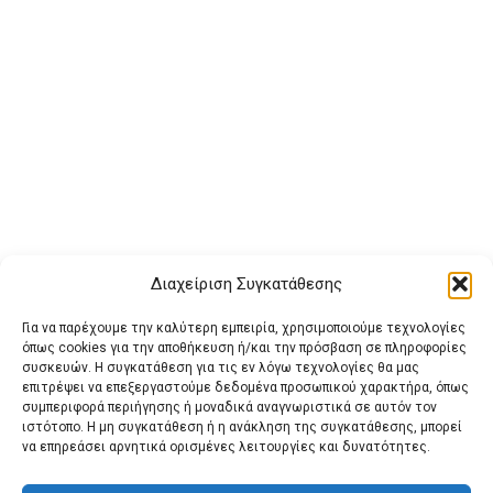
Διαχείριση Συγκατάθεσης
Για να παρέχουμε την καλύτερη εμπειρία, χρησιμοποιούμε τεχνολογίες
όπως cookies για την αποθήκευση ή/και την πρόσβαση σε πληροφορίες
συσκευών. Η συγκατάθεση για τις εν λόγω τεχνολογίες θα μας
επιτρέψει να επεξεργαστούμε δεδομένα προσωπικού χαρακτήρα, όπως
συμπεριφορά περιήγησης ή μοναδικά αναγνωριστικά σε αυτόν τον
ιστότοπο. Η μη συγκατάθεση ή η ανάκληση της συγκατάθεσης, μπορεί
Buy Adspace
ΑΡΧΙΚΗ
ΕΠΙΚΟΙΝΩΝΙΑ
ΟΡΟΙ ΧΡΗΣΗΣ
να επηρεάσει αρνητικά ορισμένες λειτουργίες και δυνατότητες.
Πολιτική Cookies (ΕΕ)
Πολιτική Απορρήτου