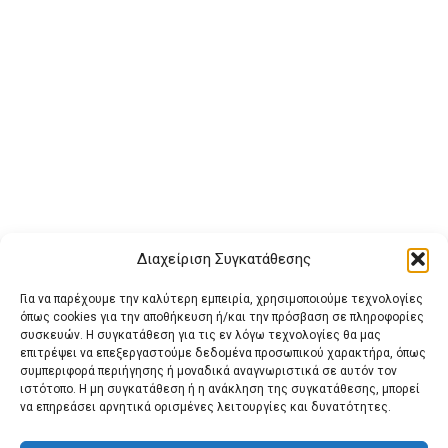
Διαχείριση Συγκατάθεσης
Για να παρέχουμε την καλύτερη εμπειρία, χρησιμοποιούμε τεχνολογίες
όπως cookies για την αποθήκευση ή/και την πρόσβαση σε πληροφορίες
συσκευών. Η συγκατάθεση για τις εν λόγω τεχνολογίες θα μας
επιτρέψει να επεξεργαστούμε δεδομένα προσωπικού χαρακτήρα, όπως
συμπεριφορά περιήγησης ή μοναδικά αναγνωριστικά σε αυτόν τον
ιστότοπο. Η μη συγκατάθεση ή η ανάκληση της συγκατάθεσης, μπορεί
Buy Adspace
ΑΡΧΙΚΗ
ΕΠΙΚΟΙΝΩΝΙΑ
ΟΡΟΙ ΧΡΗΣΗΣ
να επηρεάσει αρνητικά ορισμένες λειτουργίες και δυνατότητες.
Πολιτική Cookies (ΕΕ)
Πολιτική Απορρήτου