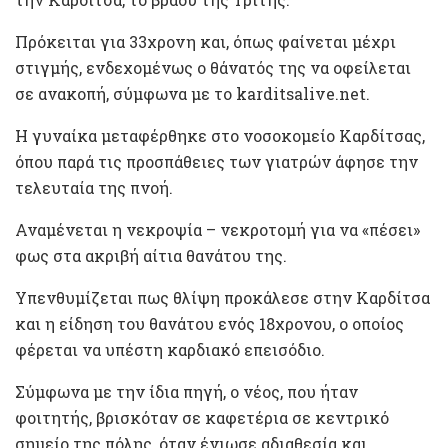
Πρόκειται για 33χρονη και, όπως φαίνεται μέχρι
στιγμής, ενδεχομένως ο θάνατός της να οφείλεται
σε ανακοπή, σύμφωνα με το karditsalive.net.
Η γυναίκα μεταφέρθηκε στο νοσοκομείο Καρδίτσας,
όπου παρά τις προσπάθειες των γιατρών άφησε την
τελευταία της πνοή.
Αναμένεται η νεκροψία – νεκροτομή για να «πέσει»
φως στα ακριβή αίτια θανάτου της.
Υπενθυμίζεται πως θλίψη προκάλεσε στην Καρδίτσα
και η είδηση του θανάτου ενός 18χρονου, ο οποίος
φέρεται να υπέστη καρδιακό επεισόδιο.
Σύμφωνα με την ίδια πηγή, ο νέος, που ήταν
φοιτητής, βρισκόταν σε καφετέρια σε κεντρικό
σημείο της πόλης, όταν ένιωσε αδιαθεσία και