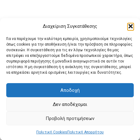
Διαχείριση Συγκατάθεσης
Για να παρέχουμε την καλύτερη εμπειρία, χρησιμοποιούμε τεχνολογίες
όπως cookies για την αποθήκευση ή/και την πρόσβαση σε πληροφορίες
συσκευών. Η συγκατάθεση για τις εν λόγω τεχνολογίες θα μας
επιτρέψει να επεξεργαστούμε δεδομένα προσωπικού χαρακτήρα, όπως
συμπεριφορά περιήγησης ή μοναδικά αναγνωριστικά σε αυτόν τον
ιστότοπο. Η μη συγκατάθεση ή η ανάκληση της συγκατάθεσης, μπορεί
Buy Adspace
ΑΡΧΙΚΗ
ΕΠΙΚΟΙΝΩΝΙΑ
ΟΡΟΙ ΧΡΗΣΗΣ
να επηρεάσει αρνητικά ορισμένες λειτουργίες και δυνατότητες.
Πολιτική Cookies (ΕΕ)
Πολιτική Απορρήτου
Αποδοχή
Δεν αποδέχομαι
© 2022 protienimerosi
Προβολή προτιμήσεων
Πολιτική Cookies
Πολιτική Απορρήτου