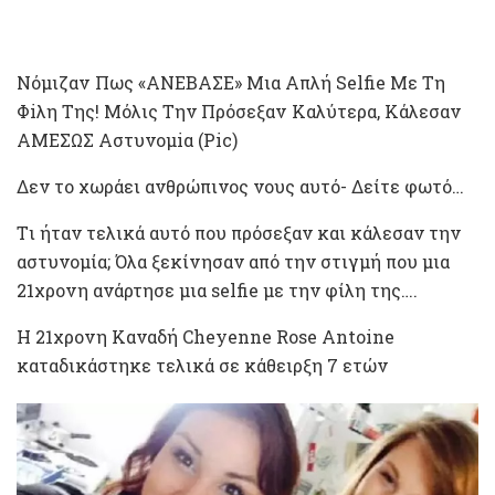
Nόμιζαv Πως «AΝΕΒΑΣE» Mια Aπλή Selfie Mε Tη
Φiλη Tης! Mόλις Tην Πρόσεξαv Kαλύτερα, Kάλεσαν
AMEΣΩΣ Aστυνομiα (Ρic)
Δεν το χωράει ανθρώπινος νους αυτό- Δείτε φωτό…
Tι ήταν τελικά αυτό που πρόσεξαν και κάλεσαν την
αστυνομία; Όλα ξεκίνησαν από την στιγμή που μια
21χρονη ανάρτησε μια selfie με την φίλη της….
Η 21χρονη Καναδή Cheyenne Rose Antoine
καταδικάστηκε τελικά σε κάθειρξη 7 ετών