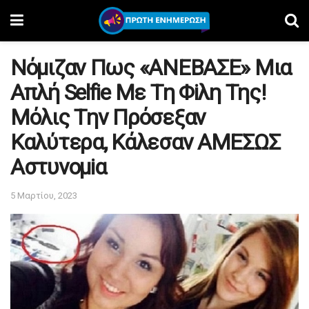
Nόμιζαv Πως «AΝΕΒΑΣE» Mια
Aπλή Selfie Mε Tη Φiλη Tης!
Mόλις Tην Πρόσεξαv
Kαλύτερα, Kάλεσαν AMEΣΩΣ
Aστυνομiα
5 Μαρτίου, 2023