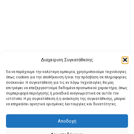
Διαχείριση Συγκατάθεσης
Για να παρέχουμε την καλύτερη εμπειρία, χρησιμοποιούμε τεχνολογίες
όπως cookies για την αποθήκευση ή/και την πρόσβαση σε πληροφορίες
συσκευών. Η συγκατάθεση για τις εν λόγω τεχνολογίες θα μας
επιτρέψει να επεξεργαστούμε δεδομένα προσωπικού χαρακτήρα, όπως
συμπεριφορά περιήγησης ή μοναδικά αναγνωριστικά σε αυτόν τον
ιστότοπο. Η μη συγκατάθεση ή η ανάκληση της συγκατάθεσης, μπορεί
Buy Adspace
ΑΡΧΙΚΗ
ΕΠΙΚΟΙΝΩΝΙΑ
ΟΡΟΙ ΧΡΗΣΗΣ
να επηρεάσει αρνητικά ορισμένες λειτουργίες και δυνατότητες.
Πολιτική Cookies (ΕΕ)
Πολιτική Απορρήτου
Αποδοχή