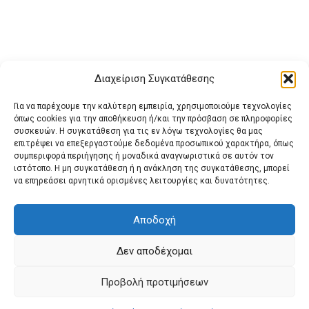
Διαχείριση Συγκατάθεσης
Για να παρέχουμε την καλύτερη εμπειρία, χρησιμοποιούμε τεχνολογίες
όπως cookies για την αποθήκευση ή/και την πρόσβαση σε πληροφορίες
συσκευών. Η συγκατάθεση για τις εν λόγω τεχνολογίες θα μας
επιτρέψει να επεξεργαστούμε δεδομένα προσωπικού χαρακτήρα, όπως
συμπεριφορά περιήγησης ή μοναδικά αναγνωριστικά σε αυτόν τον
ιστότοπο. Η μη συγκατάθεση ή η ανάκληση της συγκατάθεσης, μπορεί
Buy Adspace
ΑΡΧΙΚΗ
ΕΠΙΚΟΙΝΩΝΙΑ
ΟΡΟΙ ΧΡΗΣΗΣ
να επηρεάσει αρνητικά ορισμένες λειτουργίες και δυνατότητες.
Πολιτική Cookies (ΕΕ)
Πολιτική Απορρήτου
Αποδοχή
Δεν αποδέχομαι
© 2022 protienimerosi
Προβολή προτιμήσεων