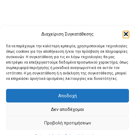
Διαχείριση Συγκατάθεσης
Για να παρέχουμε την καλύτερη εμπειρία, χρησιμοποιούμε τεχνολογίες
όπως cookies για την αποθήκευση ή/και την πρόσβαση σε πληροφορίες
συσκευών. Η συγκατάθεση για τις εν λόγω τεχνολογίες θα μας
επιτρέψει να επεξεργαστούμε δεδομένα προσωπικού χαρακτήρα, όπως
συμπεριφορά περιήγησης ή μοναδικά αναγνωριστικά σε αυτόν τον
ιστότοπο. Η μη συγκατάθεση ή η ανάκληση της συγκατάθεσης, μπορεί
Buy Adspace
ΑΡΧΙΚΗ
ΕΠΙΚΟΙΝΩΝΙΑ
ΟΡΟΙ ΧΡΗΣΗΣ
να επηρεάσει αρνητικά ορισμένες λειτουργίες και δυνατότητες.
Πολιτική Cookies (ΕΕ)
Πολιτική Απορρήτου
Αποδοχή
Δεν αποδέχομαι
© 2022 protienimerosi
Προβολή προτιμήσεων