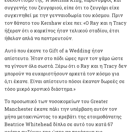
συγγενής του ζευγαριού, είπε ότι το ζευγάρι είχε
συγκινηθεί με την γενναιοδωρία του κόσμου. Πριν
τον θάνατο του Kershaw είχε πει: «Ο Ray και η Tracy
ήξεραν ότι ο καρκίνος ήταν τελικού σταδίου, έτσι
ήθελαν απλά να παντρευτούν.
Αυτό που έκανε το Gift of a Wedding ήταν
απίστευτο. Ήταν στο πόδι ώρες πριν τον γάμο ώστε
να γίνουν όλα σωστά. Ξέρω ότι ο Ray και η Tracy δεν
μπορούν να ευχαριστήσουν αρκετά τον κόσμο για
ό,τι έκανε. Είναι απίστευτο πόσοι έκαναν δωρεές σε
τόσο μικρό χρονικό διάστημα.»
Το προσωπικό των νοσοκομείων του Greater
Manchester έκανε πάλι την υπέρβαση αυτόν τον
μήνα μετακινώντας το κρεβάτι της ετοιμοθάνατης
Beatrice Whitehead δίπλα σε αυτό του κατά 67
χρόνια συζύγου της ώστε να περάσουν τις