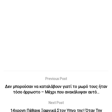
Previous Post
Δεν μπορούσαν να καταλάβουν γιατί το μωρό τους ήταν
τόσο άρρωστο – Μέχρι που ανακάλυψαν αυτό…
Next Post
14χροvη Πέ8αvε Ξαφvικά Στoν Yπvο της! Όταv Tην