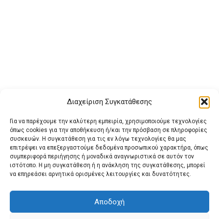
Διαχείριση Συγκατάθεσης
Για να παρέχουμε την καλύτερη εμπειρία, χρησιμοποιούμε τεχνολογίες
όπως cookies για την αποθήκευση ή/και την πρόσβαση σε πληροφορίες
συσκευών. Η συγκατάθεση για τις εν λόγω τεχνολογίες θα μας
επιτρέψει να επεξεργαστούμε δεδομένα προσωπικού χαρακτήρα, όπως
συμπεριφορά περιήγησης ή μοναδικά αναγνωριστικά σε αυτόν τον
ιστότοπο. Η μη συγκατάθεση ή η ανάκληση της συγκατάθεσης, μπορεί
Buy Adspace
ΑΡΧΙΚΗ
ΕΠΙΚΟΙΝΩΝΙΑ
ΟΡΟΙ ΧΡΗΣΗΣ
να επηρεάσει αρνητικά ορισμένες λειτουργίες και δυνατότητες.
Πολιτική Cookies (ΕΕ)
Πολιτική Απορρήτου
Αποδοχή