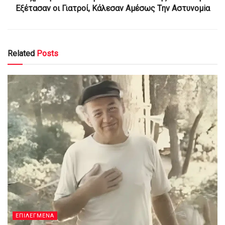
Eξέτασαν οι Γιατροί, Kάλεσαν Aμέσως Tην Αστυvομiα
Related
Posts
ΕΠΙΛΕΓΜΕΝΑ