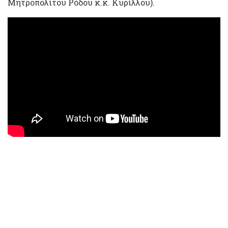
Μητροπολίτου Ρόδου κ.κ. Κυρίλλου).