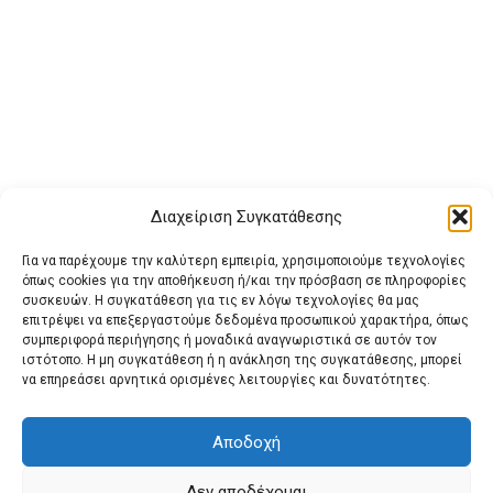
Διαχείριση Συγκατάθεσης
Για να παρέχουμε την καλύτερη εμπειρία, χρησιμοποιούμε τεχνολογίες
όπως cookies για την αποθήκευση ή/και την πρόσβαση σε πληροφορίες
συσκευών. Η συγκατάθεση για τις εν λόγω τεχνολογίες θα μας
επιτρέψει να επεξεργαστούμε δεδομένα προσωπικού χαρακτήρα, όπως
συμπεριφορά περιήγησης ή μοναδικά αναγνωριστικά σε αυτόν τον
ιστότοπο. Η μη συγκατάθεση ή η ανάκληση της συγκατάθεσης, μπορεί
Buy Adspace
ΑΡΧΙΚΗ
ΕΠΙΚΟΙΝΩΝΙΑ
ΟΡΟΙ ΧΡΗΣΗΣ
να επηρεάσει αρνητικά ορισμένες λειτουργίες και δυνατότητες.
Πολιτική Cookies (ΕΕ)
Πολιτική Απορρήτου
Αποδοχή
Δεν αποδέχομαι