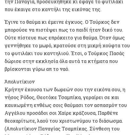
την Παναγία, προσευχήθηκε κι έφαγε το φυτιλάκι
που έκαιγε στο καντήλι της εικόνας της.
Έγινε το θαύμα κι έμεινε έγκυος. Ο Τούρκος δεν
μπορούσε να πιστέψει πως το παιδί ήταν δικό του.
Ούτε πίστευε πως επρόκειτο για θαύμα. Όταν όμως
γεννήθηκε το μωρό, κρατούσε στη μικρή χούφτα του
το φυτιλάκι του καντηλιού. Έτσι, ο Τούρκος Πασάς
δώρισε στην εκκλησία όλα αυτά τα κτήματα που
βρίσκονται γύρω απ το ναό.
Ἀπολυτίκιον
Κρήνην έχουσα των δωρεών σου την εικόνα σου, η
νήσος Ρόδος, Θεοτόκε Τσαμπίκα, γεραίρει σε και
καυχωμένη ενθέως σοις θαύμασι τον ασπασμόν του
Αγγέλου προσάδοι σοι Χαίρε κράζουσα, Παρθένε
θεοχαρίτωτε, λαού του χριστωνύμου το διάσωσμα.
(Απολυτίκιον Παναγίας Τσαμπίκας. Σύνθεση του