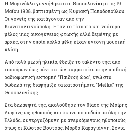
Η Μαρινέλλα γεννήθηκε στη Θεσσαλονίκη στις 19
Μαΐου 1938, βαπτισμένη ως Κυριακή Παπαδοπούλου.
Οι γονείς της κατάγονταν από την
Κωνσταντινούπολη. Ήταν το τέταρτο και νεότερο
μέλος μιας οικογένειας φτωχής αλλά δεμένης με
αρχές, στην οποία πολλά μέλη είχαν έντονη μουσική
κλίση.
Από πολύ μικρή ηλικία, έδειξε το ταλέντο της: από
τεσσάρων έως πέντε ετών συμμετείχε στην παιδική
ραδιοφωνική εκπομπή “Παιδική ώρα”, ενώ στα
δώδεκά της διαφήμιζε τα καταστήματα “Melka” της
Θεσσαλονίκης.
Στα δεκαεφτά της, ακολούθησε τον θίασο της Μαίρης
Λωράνς ως ηθοποιός και έκανε περιοδεία σε όλη την
Ελλάδα, συνεργαζόμενη με ανερχόμενους ηθοποιούς
όπως οι Κώστας Βουτσάς, Μάρθα Καραγιάννη, Σόνια