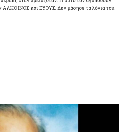
χεράκι, όταν χρειαζόταν. Γι αυτό τον αγαπούσαν
αν ΑΛΗΘΙΝΟΣ και ΕΥΘΥΣ. Δεν μάσησε τα λόγια του.