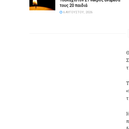
τους 20 παιδιά
6 ΑΥΓΟΎΣΤΟΥ, 2026
Θ
Σ
τ
Τ
«
τ
Η
π
δ