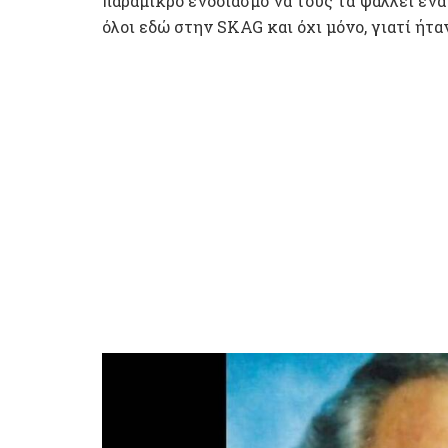
παραμικρό ενδοιασμό να τους τα ψάλλει ένα 
όλοι εδώ στην SKAG και όχι μόνο, γιατί ήτ