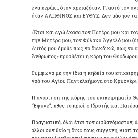
ένα χεράκι, όταν χρειαζόταν. Γι αυτό τον α
ήταν ΑΛΗΘΙΝΟΣ και ΕΥΘΥΣ. Δεν μάσησε τα λ
«Έτσι και εγώ έχασα τον Πατέρα μου και το
την Μητέρα μου, τον Φύλακα Άγγελό μου (έτσ
Αυτός μου έμαθε πως να διεκδικώ, πως να ε
Άνθρωπος» προσθέτει η κόρη του Θεόδωρου
Σύμφωνα με την ίδια η κηδεία του επιχειρη
ναό του Αγίου Παντελεήμονα στο Κρυονέρι
Η ανάρτηση της κόρης του επιχειρηματία Θ
“Έφυγε”, χθες το πρωί, ο Ιδρυτής και Πατέρ
Πραγματικά, όλοι έτσι τον αισθανόμασταν, ά
άλλοι σαν θείο η δικό τους συγγενή, γιατί τ