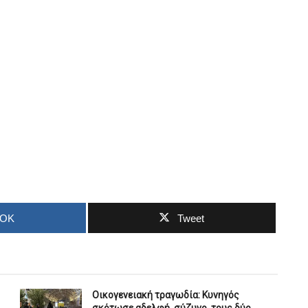
OOK
Tweet
Οικογενειακή τραγωδία: Κυνηγός
σκότωσε αδελφή, σύζυγο, τους δύο