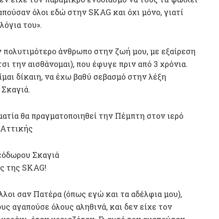
γαπούσαν όλοι εδώ στην SKAG και όχι μόνο, γιατί
όγια του».
ν πολυτιμότερο άνθρωπο στην ζωή μου, με εξαίρεση
ι την αισθάνομαι), που έφυγε πριν από 3 χρόνια.
ίμαι δίκαιη, να έχω βαθύ σεβασμό στην λέξη
 Σκαγιά.
ματία θα πραγματοποιηθεί την Πέμπτη στον ιερό
 Αττικής
εόδωρου Σκαγιά
ας της SKAG!
λλοι σαν Πατέρα (όπως εγώ και τα αδέλφια μου),
ους αγαπούσε όλους αληθινά, και δεν είχε τον