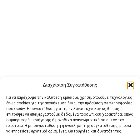
Διαχείριση Συγκατάθεσης
Για να παρέχουμε την καλύτερη εμπειρία, χρησιμοποιούμε τεχνολογίες
όπως cookies για την αποθήκευση ή/και την πρόσβαση σε πληροφορίες
συσκευών. Η συγκατάθεση για τις εν λόγω τεχνολογίες θα μας
επιτρέψει να επεξεργαστούμε δεδομένα προσωπικού χαρακτήρα, όπως
συμπεριφορά περιήγησης ή μοναδικά αναγνωριστικά σε αυτόν τον
ιστότοπο. Η μη συγκατάθεση ή η ανάκληση της συγκατάθεσης, μπορεί
Buy Adspace
ΑΡΧΙΚΗ
ΕΠΙΚΟΙΝΩΝΙΑ
ΟΡΟΙ ΧΡΗΣΗΣ
να επηρεάσει αρνητικά ορισμένες λειτουργίες και δυνατότητες.
Πολιτική Cookies (ΕΕ)
Πολιτική Απορρήτου