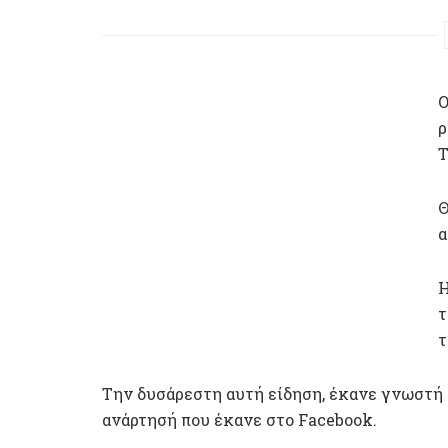
Ο
ρ
Τ
Θ
α
Η
τ
τ
Την δυσάρεστη αυτή είδηση, έκανε γνωστή 
ανάρτησή που έκανε στο Facebook.