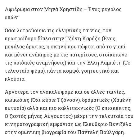
Αφιέρωμα στον Μηνά Χρηστίδη – Ένας μεγάλος
απών
Όσοι λατρεύουμε τις ελληνικές ταινίες, τον
πρωτοείδαμε δίπλα στην Τζένη Καρέζη (Ένας
μεγάλος έρωτας, η σκηνή που πέφτει από το γιαπί
και μένει ανάπηρος με τις πατερίτσες, στοίχειωνε
τις παιδικές αναμνήσεις) και την Έλλη Λαμπέτη (Το
τελευταίο ψέμα), πάντα κομψό, γοητευτικό και
πλούσιο.
Αργότερα τον ανακαλύψαμε και σε άλλες ταινίες,
κωμωδίες (Όχι κύριε Τζόνσον), δραματικές (Χαμένη
ευτυχία) αλλά και πιο καλλιτεχνικές (Ο επισκέπτης,
Ο ζεστός μήνας Αύγουστος) μέχρι την τελευταία του
κινηματογραφική εμφάνιση ως Ελευθέριο Βενιζέλο
στην ομώνυμη βιογραφία του Παντελή Βούλγαρη.