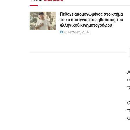
Πέθανε απομονωμένος στο κτήμα
του ο πασίγνωστος ηθοποιός του
ελληνικού κινηματογράφου
28 ΙΟΥΛΊΟΥ, 2026
Α
ο
π
Ο
π
α