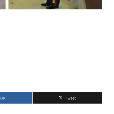
OOK
Tweet