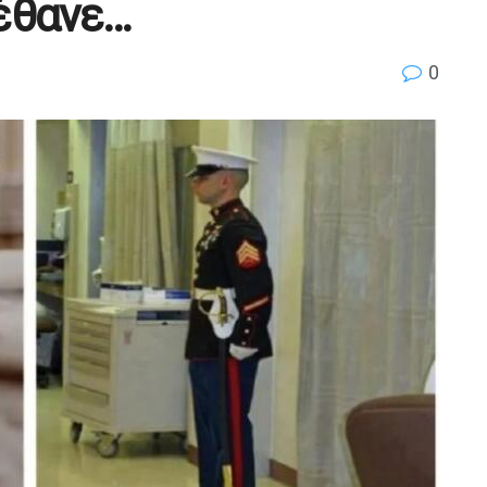
έθανε…
0