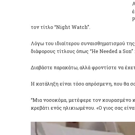
Α
έ
P
τον τίτλο “Night Watch”.
Λόγω του ιδιαίτερου συναισθηματισμού της
διάφορους τίτλους όπως “He Needed a Son” κ
Διαβάστε παρακάτω, αλλά φροντίστε να έχετ
Η κατάληξη είναι τόσο απρόσμενη, που θα σα
“Μια νοσοκόμα, μετέφερε τον κουρασμένο 
κρεβάτι ενός ηλικιωμένου. «Ο γιος σας είναι