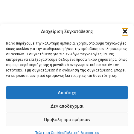
Διαχείριση Συγκατάθεσης
Για να παρέχουμε την καλύτερη εμπειρία, χρησιμοποιούμε τεχνολογίες
όπως cookies για την αποθήκευση ή/και την πρόσβαση σε πληροφορίες
συσκευών. Η συγκατάθεση για τις εν λόγω τεχνολογίες θα μας
επιτρέψει να επεξεργαστούμε δεδομένα προσωπικού χαρακτήρα, όπως
συμπεριφορά περιήγησης ή μοναδικά αναγνωριστικά σε αυτόν τον
ιστότοπο. Η μη συγκατάθεση ή η ανάκληση της συγκατάθεσης, μπορεί
Buy Adspace
ΑΡΧΙΚΗ
ΕΠΙΚΟΙΝΩΝΙΑ
ΟΡΟΙ ΧΡΗΣΗΣ
να επηρεάσει αρνητικά ορισμένες λειτουργίες και δυνατότητες.
Πολιτική Cookies (ΕΕ)
Πολιτική Απορρήτου
Αποδοχή
Δεν αποδέχομαι
© 2022 protienimerosi
Προβολή προτιμήσεων
Πολιτική Cookies
Πολιτική Απορρήτου