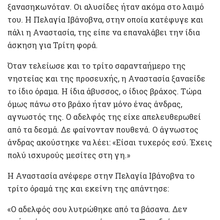
ξανασηκωνόταν. Οι αλυσίδες ήταν ακόμα στο λαιμό
του. Η Πελαγία Ιβάνοβνα, στην οποία κατέφυγε και
πάλι η Αναστασία, της είπε να επαναλάβει την ίδια
άσκηση για Τρίτη φορά.
Όταν τελείωσε και το τρίτο σαρανταήμερο της
νηστείας και της προσευχής, η Αναστασία ξαναείδε
το ίδιο όραμα. Η ίδια άβυσσος, ο ίδιος βράχος. Τώρα
όμως πάνω στο βράχο ήταν μόνο ένας άνδρας,
αγνωστός της. Ο αδελφός της είχε απελευθερωθεί
από τα δεσμά. Δε φαίνονταν πουθενά. Ο άγνωστος
άνδρας ακούστηκε να λέει: «Είσαι τυχερός εσύ. Έχεις
πολύ ισχυρούς μεσίτες στη γη.»
Η Αναστασία ανέφερε στην Πελαγία Ιβάνοβνα το
τρίτο όραμά της και εκείνη της απάντησε:
«Ο αδελφός σου λυτρώθηκε από τα βάσανα. Δεν