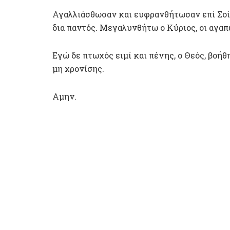
Αγαλλιάσθωσαν και ευφρανθήτωσαν επί Σοί,
δια παντός. Μεγαλυνθήτω ο Κύριος, οι αγα
Εγώ δε πτωχός ειμί και πένης, ο Θεός, βοήθη
μη χρονίσης.
Αμην.