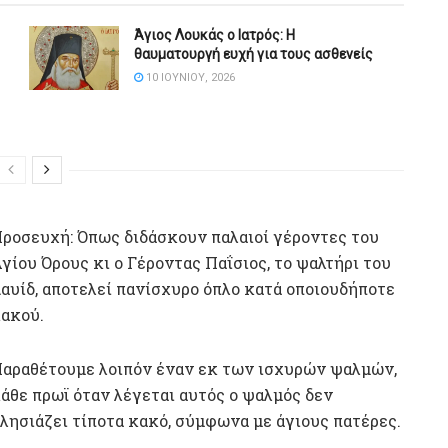
Άγιος Λουκάς ο Ιατρός: Η
θαυματουργή ευχή για τους ασθενείς
10 ΙΟΥΝΊΟΥ, 2026
ροσευχή: Όπως διδάσκουν παλαιοί γέροντες του
γίου Όρους κι ο Γέροντας Παΐσιος, το ψαλτήρι του
αυίδ, αποτελεί πανίσχυρο όπλο κατά οποιουδήποτε
ακού.
αραθέτουμε λοιπόν έναν εκ των ισχυρών ψαλμών,
άθε πρωϊ όταν λέγεται αυτός ο ψαλμός δεν
λησιάζει τίποτα κακό, σύμφωνα με άγιους πατέρες.