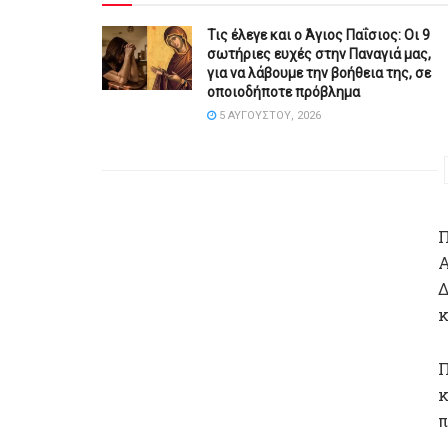
Τις έλεγε και ο Άγιος Παΐσιος: Οι 9
σωτήριες ευχές στην Παναγιά μας,
για να λάβουμε την βοήθεια της, σε
οποιοδήποτε πρόβλημα
5 ΑΥΓΟΎΣΤΟΥ, 2026
Π
Α
Δ
κ
Π
κ
π