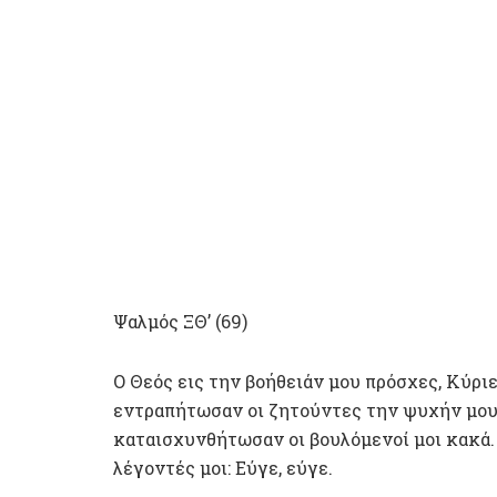
Ψαλμός ΞΘ’ (69)
Ο Θεός εις την βοήθειάν μου πρόσχες, Κύρι
εντραπήτωσαν οι ζητούντες την ψυχήν μου
καταισχυνθήτωσαν οι βουλόμενοί μοι κακά
λέγοντές μοι: Εύγε, εύγε.