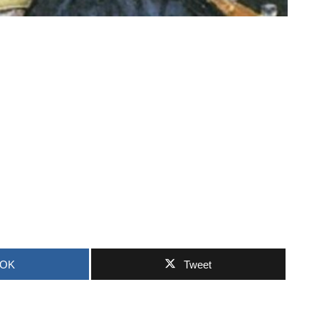
OOK
Tweet