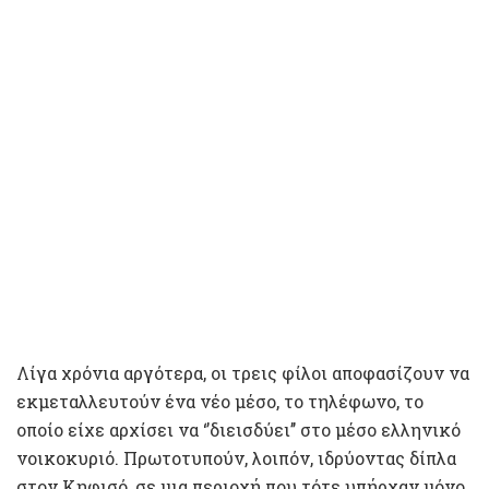
Λίγα χρόνια αργότερα, οι τρεις φίλοι αποφασίζουν να
εκμεταλλευτούν ένα νέο μέσο, το τηλέφωνο, το
οποίο είχε αρχίσει να ‘’διεισδύει’’ στο μέσο ελληνικό
νοικοκυριό. Πρωτοτυπούν, λοιπόν, ιδρύοντας δίπλα
στον Κηφισό, σε μια περιοχή που τότε υπήρχαν μόνο