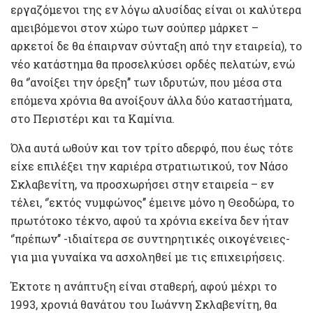
εργαζόμενοι της εν λόγω αλυσίδας είναι οι καλύτερα
αμειβόμενοι στον χώρο των σούπερ μάρκετ –
αρκετοί δε θα έπαιρναν σύνταξη από την εταιρεία), το
νέο κατάστημα θα προσελκύσει ορδές πελατών, ενώ
θα ‘’ανοίξει την όρεξη’’ των ιδρυτών, που μέσα στα
επόμενα χρόνια θα ανοίξουν άλλα δύο καταστήματα,
στο Περιστέρι και τα Καμίνια.
Όλα αυτά ωθούν και τον τρίτο αδερφό, που έως τότε
είχε επιλέξει την καριέρα στρατιωτικού, τον Νάσο
Σκλαβενίτη, να προσχωρήσει στην εταιρεία – εν
τέλει, ‘’εκτός νυμφώνος’’ έμεινε μόνο η Θεοδώρα, το
πρωτότοκο τέκνο, αφού τα χρόνια εκείνα δεν ήταν
‘’πρέπων’’ -ιδιαίτερα σε συντηρητικές οικογένειες-
για μια γυναίκα να ασχοληθεί με τις επιχειρήσεις.
Έκτοτε η ανάπτυξη είναι σταθερή, αφού μέχρι το
1993, χρονιά θανάτου του Ιωάννη Σκλαβενίτη, θα