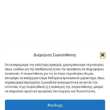
Διαχείριση Συγκατάθεσης
Για να παρέχουμε την καλύτερη εμπειρία, χρησιμοποιούμε τεχνολογίες
όπως cookies για την αποθήκευση ή/και την πρόσβαση σε πληροφορίες
συσκευών. Η συγκατάθεση για τις εν λόγω τεχνολογίες θα μας
επιτρέψει να επεξεργαστούμε δεδομένα προσωπικού χαρακτήρα, όπως
συμπεριφορά περιήγησης ή μοναδικά αναγνωριστικά σε αυτόν τον
ιστότοπο. Η μη συγκατάθεση ή η ανάκληση της συγκατάθεσης, μπορεί
Buy Adspace
ΑΡΧΙΚΗ
ΕΠΙΚΟΙΝΩΝΙΑ
ΟΡΟΙ ΧΡΗΣΗΣ
να επηρεάσει αρνητικά ορισμένες λειτουργίες και δυνατότητες.
Πολιτική Cookies (ΕΕ)
Πολιτική Απορρήτου
Αποδοχή