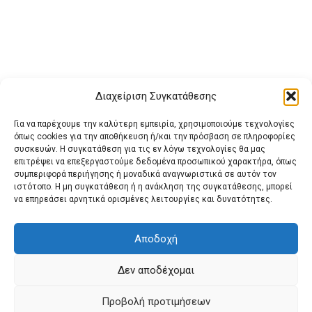
Διαχείριση Συγκατάθεσης
Για να παρέχουμε την καλύτερη εμπειρία, χρησιμοποιούμε τεχνολογίες
όπως cookies για την αποθήκευση ή/και την πρόσβαση σε πληροφορίες
συσκευών. Η συγκατάθεση για τις εν λόγω τεχνολογίες θα μας
επιτρέψει να επεξεργαστούμε δεδομένα προσωπικού χαρακτήρα, όπως
συμπεριφορά περιήγησης ή μοναδικά αναγνωριστικά σε αυτόν τον
ιστότοπο. Η μη συγκατάθεση ή η ανάκληση της συγκατάθεσης, μπορεί
Buy Adspace
ΑΡΧΙΚΗ
ΕΠΙΚΟΙΝΩΝΙΑ
ΟΡΟΙ ΧΡΗΣΗΣ
να επηρεάσει αρνητικά ορισμένες λειτουργίες και δυνατότητες.
Πολιτική Cookies (ΕΕ)
Πολιτική Απορρήτου
Αποδοχή
Δεν αποδέχομαι
© 2022 protienimerosi
Προβολή προτιμήσεων