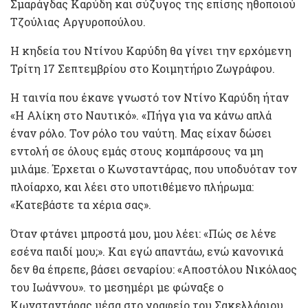
Σμαράγδας Καρύδη και σύζυγος της επίσης ηθοποιού
Τζούλιας Αργυροπούλου.
Η κηδεία του Ντίνου Καρύδη θα γίνει την ερχόμενη
Τρίτη 17 Σεπτεμβρίου στο Κοιμητήριο Ζωγράφου.
Η ταινία που έκανε γνωστό τον Ντίνο Καρύδη ήταν
«Η Αλίκη στο Ναυτικό». «Πήγα για να κάνω απλά
έναν ρόλο. Τον ρόλο του ναύτη. Μας είχαν δώσει
εντολή σε όλους εμάς στους κομπάρσους να μη
μιλάμε. Έρχεται ο Κωνσταντάρας, που υποδυόταν τον
πλοίαρχο, και λέει στο υποτιθέμενο πλήρωμα:
«Κατεβάστε τα χέρια σας».
Όταν φτάνει μπροστά μου, μου λέει: «Πώς σε λένε
εσένα παιδί μου;». Και εγώ απαντάω, ενώ κανονικά
δεν θα έπρεπε, βάσει σεναρίου: «Αποστόλου Νικόλαος
του Ιωάννου». το μεσημέρι με φώναξε ο
Κωνσταντάρας μέσα στο γραφείο του Σακελλάριου