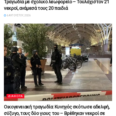
Τραγωδία με σχολικό λεωφορείο – Τουλάχιστον 21
νεκροί, ανάμεσά τους 20 παιδιά
6 ΑΥΓΟΎΣΤΟΥ, 2026
ΔΙΑΦΟΡΑ
Οικογενειακή τραγωδία: Κυνηγός σκότωσε αδελφή,
σύζυγο, τους δύο γιους του – Βρέθηκαν νεκροί σε