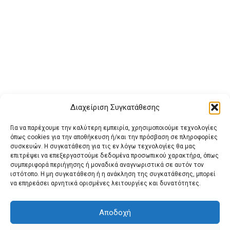
Διαχείριση Συγκατάθεσης
Για να παρέχουμε την καλύτερη εμπειρία, χρησιμοποιούμε τεχνολογίες
όπως cookies για την αποθήκευση ή/και την πρόσβαση σε πληροφορίες
συσκευών. Η συγκατάθεση για τις εν λόγω τεχνολογίες θα μας
επιτρέψει να επεξεργαστούμε δεδομένα προσωπικού χαρακτήρα, όπως
συμπεριφορά περιήγησης ή μοναδικά αναγνωριστικά σε αυτόν τον
ιστότοπο. Η μη συγκατάθεση ή η ανάκληση της συγκατάθεσης, μπορεί
Buy Adspace
ΑΡΧΙΚΗ
ΕΠΙΚΟΙΝΩΝΙΑ
ΟΡΟΙ ΧΡΗΣΗΣ
να επηρεάσει αρνητικά ορισμένες λειτουργίες και δυνατότητες.
Πολιτική Cookies (ΕΕ)
Πολιτική Απορρήτου
Αποδοχή