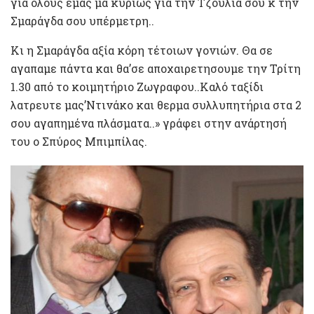
για όλους εμάς μα κυρίως για την Τζούλια σου κ την
Σμαράγδα σου υπέρμετρη..
Κι η Σμαράγδα αξία κόρη τέτοιων γονιών. Θα σε
αγαπαμε πάντα και θα’σε αποχαιρετησουμε την Τρίτη
1.30 από το κοιμητήριο Ζωγραφου..Καλό ταξίδι
λατρευτε μας’Ντινάκο και θερμα συλλυπητήρια στα 2
σου αγαπημένα πλάσματα..» γράφει στην ανάρτησή
του ο Σπύρος Μπιμπίλας.