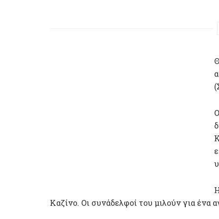
Θ
α
(
Ο
δ
Κ
ε
υ
Η
Καζίνο. Οι συνάδελφοί του μιλούν για ένα α