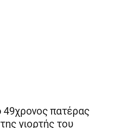
ό 49χρονος πατέρας
της γιορτής του