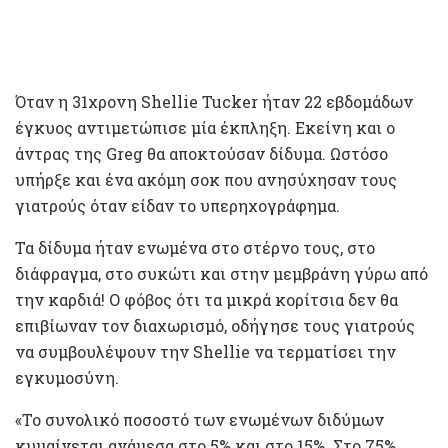
Όταν η 31χρονη Shellie Tucker ήταν 22 εβδομάδων
έγκυος αντιμετώπισε μία έκπληξη. Εκείνη και ο
άντρας της Greg θα αποκτούσαν δίδυμα. Ωστόσο
υπήρξε και ένα ακόμη σοκ που ανησύχησαν τους
γιατρούς όταν είδαν το υπερηχογράφημα.
Τα δίδυμα ήταν ενωμένα στο στέρνο τους, στο
διάφραγμα, στο συκώτι και στην μεμβράνη γύρω από
την καρδιά! Ο φόβος ότι τα μικρά κορίτσια δεν θα
επιβίωναν τον διαχωρισμό, οδήγησε τους γιατρούς
να συμβουλέψουν την Shellie να τερματίσει την
εγκυμοσύνη.
«Το συνολικό ποσοστό των ενωμένων διδύμων
κυμαίνεται ανάμεσα στο 5% και στο 15%. Στο 75%