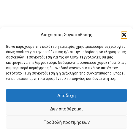
Διαχείριση Συγκατάθεσης
Για να παρέχουμε την καλύτερη εμπειρία, χρησιμοποιούμε τεχνολογίες
όπως cookies για την αποθήκευση ή/και την πρόσβαση σε πληροφορίες
συσκευών. Η συγκατάθεση για τις εν λόγω τεχνολογίες θα μας
επιτρέψει να επεξεργαστούμε δεδομένα προσωπικού χαρακτήρα, όπως
συμπεριφορά περιήγησης ή μοναδικά αναγνωριστικά σε αυτόν τον
ιστότοπο. Η μη συγκατάθεση ή η ανάκληση της συγκατάθεσης, μπορεί
Buy Adspace
ΑΡΧΙΚΗ
ΕΠΙΚΟΙΝΩΝΙΑ
ΟΡΟΙ ΧΡΗΣΗΣ
να επηρεάσει αρνητικά ορισμένες λειτουργίες και δυνατότητες.
Πολιτική Cookies (ΕΕ)
Πολιτική Απορρήτου
Αποδοχή
Δεν αποδέχομαι
© 2022 protienimerosi
Προβολή προτιμήσεων