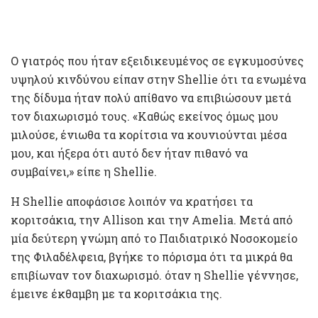
Ο γιατρός που ήταν εξειδικευμένος σε εγκυμοσύνες
υψηλού κινδύνου είπαν στην Shellie ότι τα ενωμένα
της δίδυμα ήταν πολύ απίθανο να επιβιώσουν μετά
τον διαχωρισμό τους. «Καθώς εκείνος όμως μου
μιλούσε, ένιωθα τα κορίτσια να κουνιούνται μέσα
μου, και ήξερα ότι αυτό δεν ήταν πιθανό να
συμβαίνει,» είπε η Shellie.
Η Shellie αποφάσισε λοιπόν να κρατήσει τα
κοριτσάκια, την Allison και την Amelia. Μετά από
μία δεύτερη γνώμη από το Παιδιατρικό Νοσοκομείο
της Φιλαδέλφεια, βγήκε το πόρισμα ότι τα μικρά θα
επιβίωναν τον διαχωρισμό. όταν η Shellie γέννησε,
έμεινε έκθαμβη με τα κοριτσάκια της.