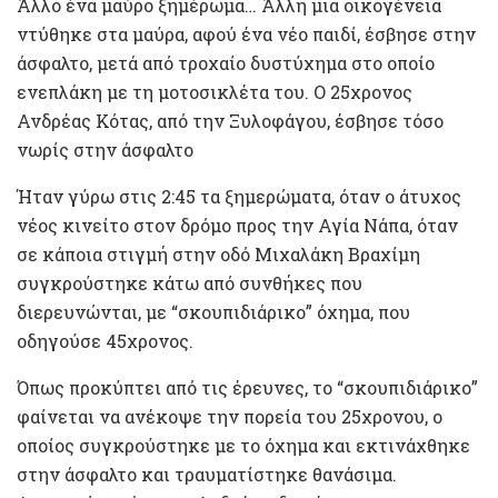
Άλλο ένα μαύρο ξημέρωμα… Άλλη μια οικογένεια
ντύθηκε στα μαύρα, αφού ένα νέο παιδί, έσβησε στην
άσφαλτο, μετά από τροχαίο δυστύχημα στο οποίο
ενεπλάκη με τη μοτοσικλέτα του. Ο 25χρονος
Ανδρέας Κότας, από την Ξυλοφάγου, έσβησε τόσο
νωρίς στην άσφαλτο
Ήταν γύρω στις 2:45 τα ξημερώματα, όταν ο άτυχος
νέος κινείτο στον δρόμο προς την Αγία Νάπα, όταν
σε κάποια στιγμή στην οδό Μιχαλάκη Βραχίμη
συγκρούστηκε κάτω από συνθήκες που
διερευνώνται, με “σκουπιδιάρικο” όχημα, που
οδηγούσε 45χρονος.
Όπως προκύπτει από τις έρευνες, το “σκουπιδιάρικο”
φαίνεται να ανέκοψε την πορεία του 25χρονου, ο
οποίος συγκρούστηκε με το όχημα και εκτινάχθηκε
στην άσφαλτο και τραυματίστηκε θανάσιμα.