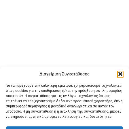
Διαχείριση Συγκατάθεσης
Για να παρέχουμε την καλύτερη εμπειρία, χρησιμοποιούμε τεχνολογίες
όπως cookies για την αποθήκευση ή/και την πρόσβαση σε πληροφορίες
συσκευών. Η συγκατάθεση για τις εν λόγω τεχνολογίες θα μας
επιτρέψει να επεξεργαστούμε δεδομένα προσωπικού χαρακτήρα, όπως
συμπεριφορά περιήγησης ή μοναδικά αναγνωριστικά σε αυτόν τον
ιστότοπο. Η μη συγκατάθεση ή η ανάκληση της συγκατάθεσης, μπορεί
Buy Adspace
ΑΡΧΙΚΗ
ΕΠΙΚΟΙΝΩΝΙΑ
ΟΡΟΙ ΧΡΗΣΗΣ
να επηρεάσει αρνητικά ορισμένες λειτουργίες και δυνατότητες.
Πολιτική Cookies (ΕΕ)
Πολιτική Απορρήτου