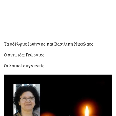
Τα αδέλφια: Ιωάννης και Βασιλική Νικόλαος
Ο ανιψιός: Γεώργιος
Οι λοιποί συγγενείς