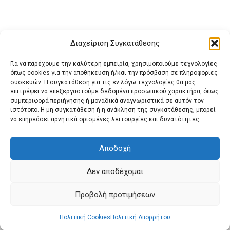
Διαχείριση Συγκατάθεσης
Για να παρέχουμε την καλύτερη εμπειρία, χρησιμοποιούμε τεχνολογίες
όπως cookies για την αποθήκευση ή/και την πρόσβαση σε πληροφορίες
συσκευών. Η συγκατάθεση για τις εν λόγω τεχνολογίες θα μας
επιτρέψει να επεξεργαστούμε δεδομένα προσωπικού χαρακτήρα, όπως
συμπεριφορά περιήγησης ή μοναδικά αναγνωριστικά σε αυτόν τον
ιστότοπο. Η μη συγκατάθεση ή η ανάκληση της συγκατάθεσης, μπορεί
Buy Adspace
ΑΡΧΙΚΗ
ΕΠΙΚΟΙΝΩΝΙΑ
ΟΡΟΙ ΧΡΗΣΗΣ
να επηρεάσει αρνητικά ορισμένες λειτουργίες και δυνατότητες.
Πολιτική Cookies (ΕΕ)
Πολιτική Απορρήτου
Αποδοχή
Δεν αποδέχομαι
© 2022 protienimerosi
Προβολή προτιμήσεων
Πολιτική Cookies
Πολιτική Απορρήτου