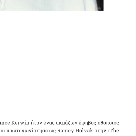
Lance Kerwin ήταν ένας ακμάζων έφηβος ηθοποιός
70 και πρωταγωνίστησε ως Ramey Holvak στην «The