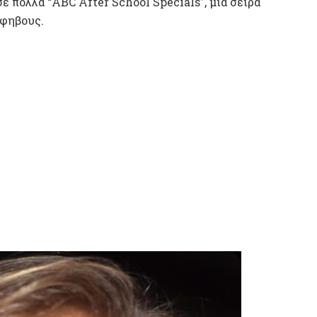
 πολλά “ABC After School Specials”, μια σειρά
έφηβους.