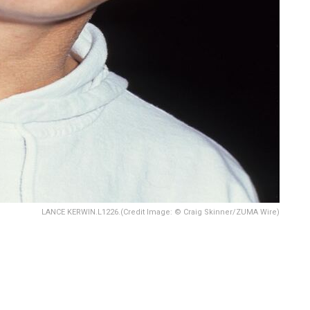
LANCE KERWIN.L1226.(Credit Image: © Craig Skinner/ZUMA Wire)