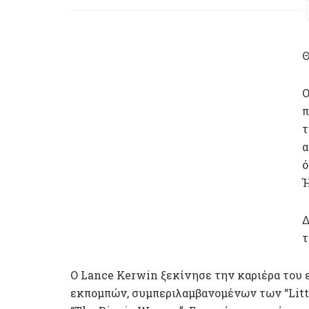
Θ
Ο
π
τ
α
ό
Ή
Δ
τ
Ο Lance Kerwin ξεκίνησε την καριέρα του
εκπομπών, συμπεριλαμβανομένων των “Littl